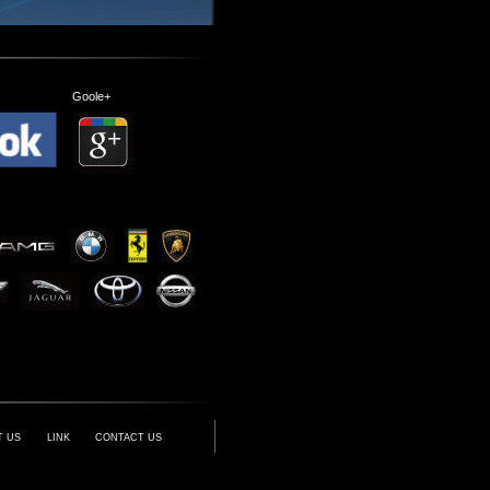
Goole+
T US
LINK
CONTACT US