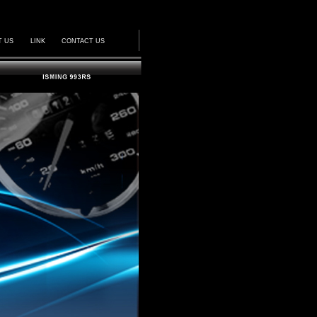
T US
LINK
CONTACT US